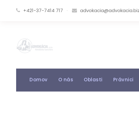
+421-37-7414 717
·
advokacia@advokacia.bi
Domov
O nás
Oblasti
Právnici