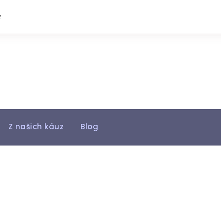
z
Z našich káuz
Blog