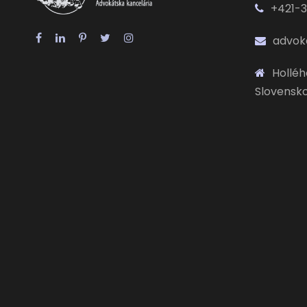
+421-3
advok
Hollého
Slovensk