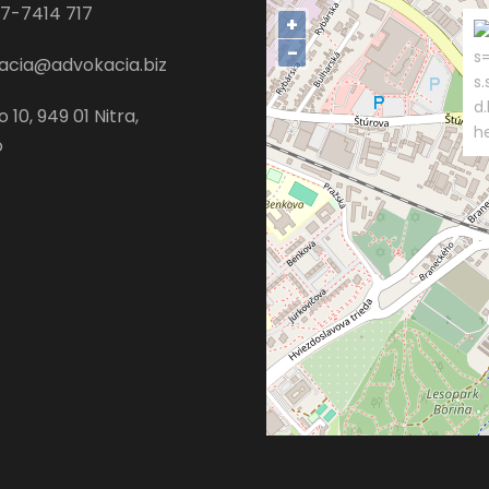
7-7414 717
+
−
s=
acia@advokacia.biz
s.
d
 10, 949 01 Nitra,
h
o